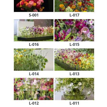
S-001
L-017
L-016
L-015
L-014
L-013
L-012
L-011